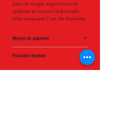
pour le cinglé, argent pour le
galérien et or pour le bicinglé
elles mesurent 7 cm de diamétre.
Moyens de paiement
Le paiement se fait uniquement par
Prochaine livraison
carte bancaire. Vous recevrez un
récapitulatif de votre commande par
1 à 2 semaines
mail.
CINGLÉS DU VENTOUX
Accueil
La Boutique Officielle
Notre Équipe
Nous Contacter